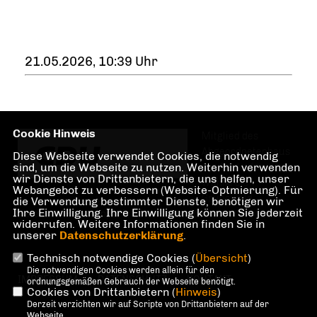
21.05.2026, 10:39 Uhr
Cookie Hinweis
Mitglied des
Abgeordnetenhaus
Diese Webseite verwendet Cookies, die notwendig
sind, um die Webseite zu nutzen. Weiterhin verwenden
von Berlin für den
wir Dienste von Drittanbietern, die uns helfen, unser
Wahlkreis
Webangebot zu verbessern (Website-Optmierung). Für
Grunewald,
die Verwendung bestimmter Dienste, benötigen wir
Ihre Einwilligung. Ihre Einwilligung können Sie jederzeit
Halensee, Preußenpark, Hohenzollerndamm
widerrufen. Weitere Informationen finden Sie in
unserer
Datenschutzerklärung
.
Technisch notwendige Cookies (
Übersicht
)
Die notwendigen Cookies werden allein für den
IMPRESSUM
DATENSCHUTZ
KONTAKT
ordnungsgemäßen Gebrauch der Webseite benötigt.
Cookies von Drittanbietern (
Hinweis
)
Derzeit verzichten wir auf Scripte von Drittanbietern auf der
Webseite.