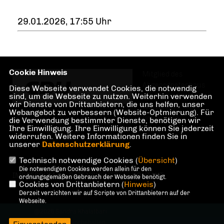
29.01.2026, 17:55 Uhr
Cookie Hinweis
Mitglied des
Abgeordnetenhaus
Diese Webseite verwendet Cookies, die notwendig
sind, um die Webseite zu nutzen. Weiterhin verwenden
von Berlin für den
wir Dienste von Drittanbietern, die uns helfen, unser
Wahlkreis
Webangebot zu verbessern (Website-Optmierung). Für
Grunewald,
die Verwendung bestimmter Dienste, benötigen wir
Ihre Einwilligung. Ihre Einwilligung können Sie jederzeit
Halensee, Preußenpark, Hohenzollerndamm
widerrufen. Weitere Informationen finden Sie in
unserer
Datenschutzerklärung
.
Technisch notwendige Cookies (
Übersicht
)
Die notwendigen Cookies werden allein für den
IMPRESSUM
DATENSCHUTZ
KONTAKT
ordnungsgemäßen Gebrauch der Webseite benötigt.
Cookies von Drittanbietern (
Hinweis
)
Derzeit verzichten wir auf Scripte von Drittanbietern auf der
Webseite.
@2026 Sandra Khalatbari
Alle Rechte vorbehalten.