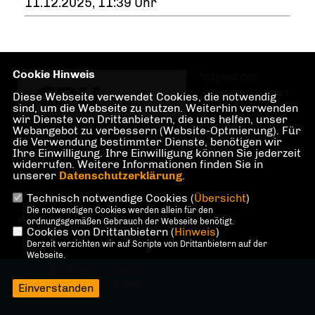
11.12.2025, 11:39 Uhr
Cookie Hinweis
Mitglied des
Abgeordnetenhaus
Diese Webseite verwendet Cookies, die notwendig
sind, um die Webseite zu nutzen. Weiterhin verwenden
von Berlin für den
wir Dienste von Drittanbietern, die uns helfen, unser
Wahlkreis
Webangebot zu verbessern (Website-Optmierung). Für
Grunewald,
die Verwendung bestimmter Dienste, benötigen wir
Ihre Einwilligung. Ihre Einwilligung können Sie jederzeit
Halensee, Preußenpark, Hohenzollerndamm
widerrufen. Weitere Informationen finden Sie in
unserer
Datenschutzerklärung
.
Technisch notwendige Cookies (
Übersicht
)
Die notwendigen Cookies werden allein für den
IMPRESSUM
DATENSCHUTZ
KONTAKT
ordnungsgemäßen Gebrauch der Webseite benötigt.
Cookies von Drittanbietern (
Hinweis
)
Derzeit verzichten wir auf Scripte von Drittanbietern auf der
Webseite.
@2026 Sandra Khalatbari
Alle Rechte vorbehalten.
Einverstanden