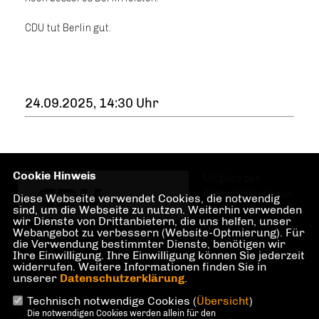
CDU tut Berlin gut.
24.09.2025, 14:30 Uhr
Cookie Hinweis
Mitglied des
Abgeordnetenhaus
Diese Webseite verwendet Cookies, die notwendig
sind, um die Webseite zu nutzen. Weiterhin verwenden
von Berlin für den
wir Dienste von Drittanbietern, die uns helfen, unser
Wahlkreis
Webangebot zu verbessern (Website-Optmierung). Für
Grunewald,
die Verwendung bestimmter Dienste, benötigen wir
Ihre Einwilligung. Ihre Einwilligung können Sie jederzeit
Halensee, Preußenpark, Hohenzollerndamm
widerrufen. Weitere Informationen finden Sie in
unserer
Datenschutzerklärung
.
Technisch notwendige Cookies (
Übersicht
)
Die notwendigen Cookies werden allein für den