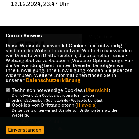
12.12.2024, 23:47 Uhr
Cookie Hinweis
Mitglied des
Abgeordnetenhaus
Diese Webseite verwendet Cookies, die notwendig
sind, um die Webseite zu nutzen. Weiterhin verwenden
von Berlin für den
wir Dienste von Drittanbietern, die uns helfen, unser
Wahlkreis
Webangebot zu verbessern (Website-Optmierung). Für
Grunewald,
die Verwendung bestimmter Dienste, benötigen wir
Ihre Einwilligung. Ihre Einwilligung können Sie jederzeit
Halensee, Preußenpark, Hohenzollerndamm
widerrufen. Weitere Informationen finden Sie in
unserer
Datenschutzerklärung
.
Technisch notwendige Cookies (
Übersicht
)
Die notwendigen Cookies werden allein für den
IMPRESSUM
DATENSCHUTZ
KONTAKT
ordnungsgemäßen Gebrauch der Webseite benötigt.
Cookies von Drittanbietern (
Hinweis
)
Derzeit verzichten wir auf Scripte von Drittanbietern auf der
Webseite.
@2026 Sandra Khalatbari
Alle Rechte vorbehalten.
Einverstanden