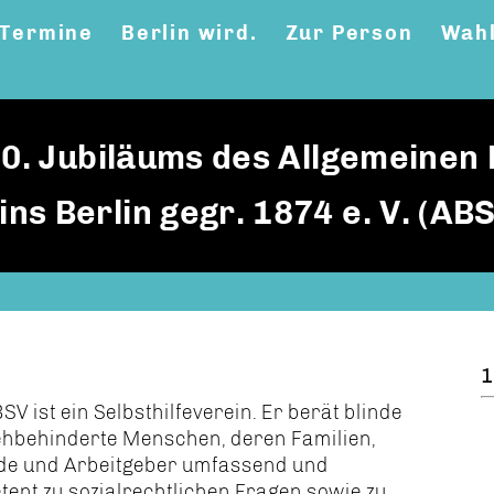
Termine
Berlin wird.
Zur Person
Wahl
50. Jubiläums des Allgemeinen 
s Berlin gegr. 1874 e. V. (AB
1
SV ist ein Selbsthilfe­verein. Er berät blinde
ehbehinderte Menschen, deren Familien,
de und Arbeit­geber umfassend und
ent zu sozial­rechtlichen Fragen sowie zu