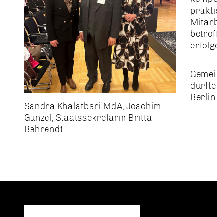
prakti
Mitarb
betrof
erfolg
Gemei
durfte
Berlin
Sandra Khalatbari MdA, Joachim
Günzel, Staatssekretärin Britta
Behrendt