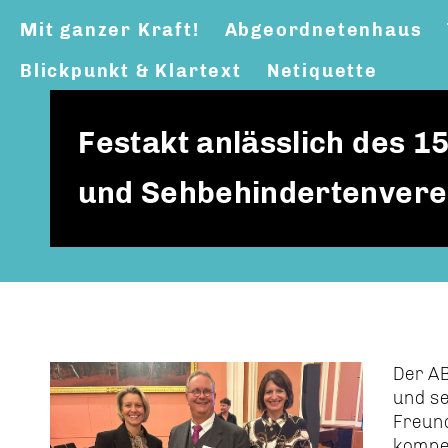
Mit ganzer Kraft!
Abgeordnetenhaus
Blickpunkt & Klartext
Netiquette
Festakt anlässlich des 1
und Sehbehindertenverein
Der AB
und s
Freun
kompet